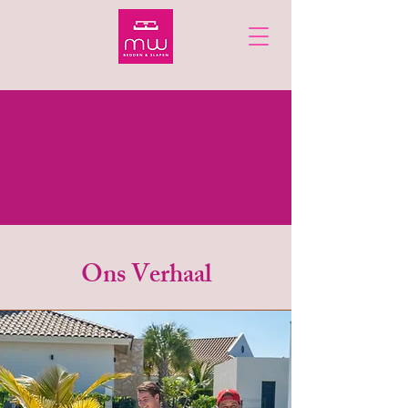
EcoLife Boxsprings
Showroom Sale
Kortingen tot 50%
Ons Verhaal