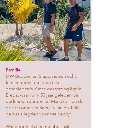
Familie
MW Bedden en Slapen is een echt
familiebedrijf met een rijke
geschiedenis. Onze oorsprong ligt in
Breda, waar ruim 50 jaar geleden de
ouders van Jeroen en Marieke – en de
opa en oma van Sam, Julian en Jelle –
de basis legden voor het bedrijf.
Wat begon als een meubelzaak