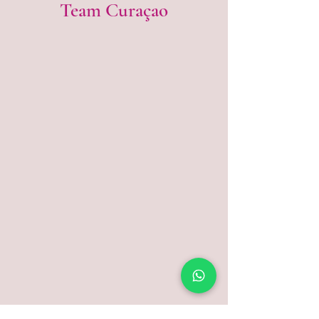
Team Curaçao
Maak kennis met
Jelle
! Zijn
favoriete bed? De Puur
Boxspring, waar hij als een blok
in slaap valt.