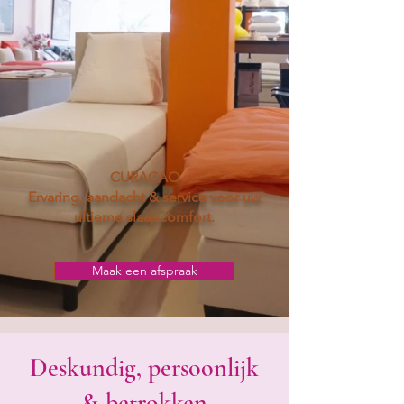
CURACAO
Ervaring, aandacht & service voor uw
ultieme slaapcomfort.
Maak een afspraak
Deskundig, persoonlijk
& betrokken