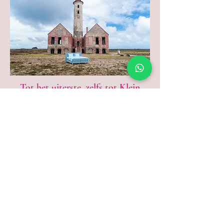
Tot het uiterste, zelfs tot Klein
Curaçao
Onze top merken