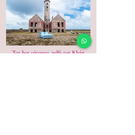
Tot het uiterste, zelfs tot Klein
Curaçao
Onze top merken