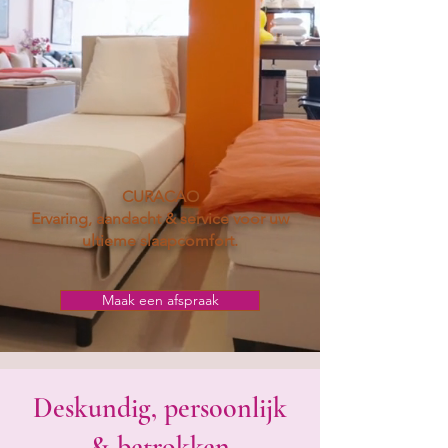
CURACAO
Ervaring, aandacht & service voor uw
ultieme slaapcomfort.
Maak een afspraak
Deskundig, persoonlijk
& betrokken