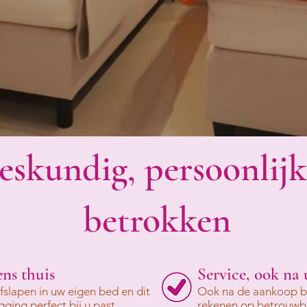
eskundig, persoonlij
betrokken
ns thuis
Service, ook na
fslapen in uw eigen bed en dit
Ook na de aankoop bli
ging perfect bij u past.
rekenen op betrouwba