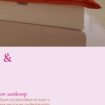
k &
 uw aankoop
jven wij betrokken en kunt u
re service en ondersteuning.