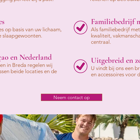
es
Familiebedrijf 
es op basis van uw lichaam,
Als familiebedrijf me
ke slaapgewoonten.
kwaliteit, vakmansch
centraal.
çao en Nederland
Uitgebreid en z
n in Breda regelen wij
U vindt bij ons een 
ssen beide locaties en de
en accessoires voor 
Neem contact op