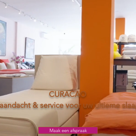
CURACAO
 aandacht & service voor uw ultieme sla
Maak een afspraak