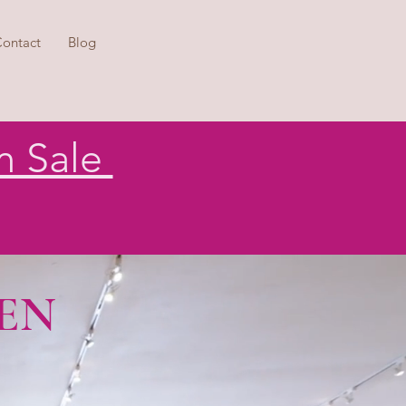
ontact
Blog
m Sale
EN