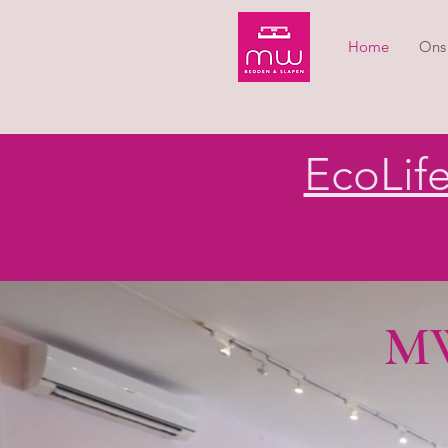
Home
Ons 
EcoLif
MW