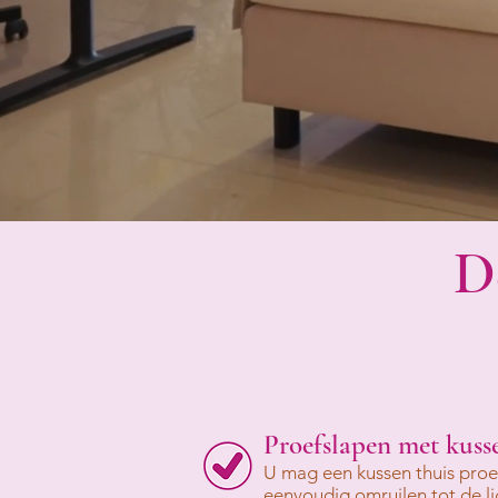
D
Proefslapen met kusse
U mag een kussen thuis proe
eenvoudig omruilen tot de lig