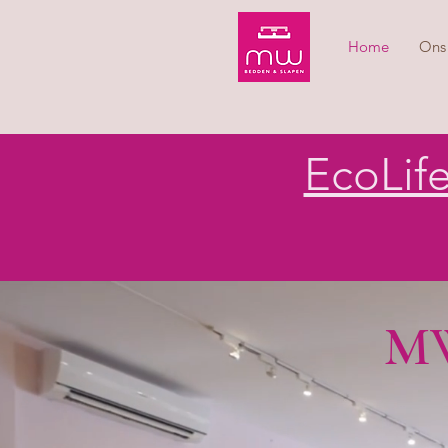
Home
Ons 
EcoLif
MW