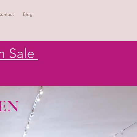
ontact
Blog
m Sale
EN