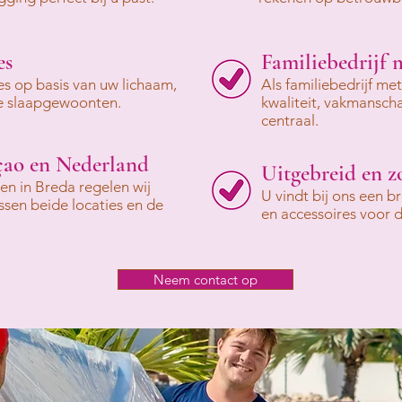
es
Familiebedrijf 
es op basis van uw lichaam,
Als familiebedrijf me
ke slaapgewoonten.
kwaliteit, vakmansch
centraal.
çao en Nederland
Uitgebreid en z
n in Breda regelen wij
U vindt bij ons een 
ssen beide locaties en de
en accessoires voor 
Neem contact op