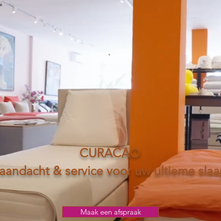
CURACAO
 aandacht & service voor uw ultieme sla
Maak een afspraak