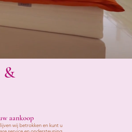
k &
 uw aankoop
jven wij betrokken en kunt u
re service en ondersteuning.