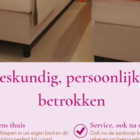
eskundig, persoonlij
betrokken
ns thuis
Service, ook na
fslapen in uw eigen bed en dit
Ook na de aankoop bli
ging perfect bij u past.
rekenen op betrouwba