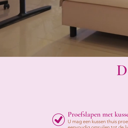
D
Proefslapen met kusse
U mag een kussen thuis proe
eenvoudig omruilen tot de lig